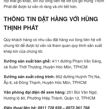
nội thất gỗ khác, xin vui lòng liên hệ với Đồ gỗ Hùng Thịnh
Phát để được tư vấn rõ ràng và chi tiết hơn.
THÔNG TIN ĐẶT HÀNG VỚI HÙNG
THỊNH PHÁT
Qúy khách hàng có nhu cầu đặt hàng vui lòng liên hệ với
chung tôi để được tư vấn và tham quan quy trình sản xuất
khép kín của chúng tôi.
Xưởng sản xuất bàn ghế:
4/11 đường Phạm Văn Sáng,
xã Xuân Thới Thượng, Huyện Hóc Môn, TPHCM
Xưởng sản xuất công trình:
852 đường Huỳnh Thị Na,
Ấp 6, xã Đông Thạnh, Huyện Hóc Môn, TPHCM
Văn phòng đại diện để xem hàng:
251 Bùi Văn Ngữ,
Hương lộ 80, Phường Hiệp Thành, Quận 12, TPHCM
Điện thoại liên hệ: 0911 728 939 – 0973 361 768