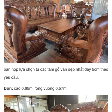
bàn hộp lựa chọn từ các tâm gỗ vân đẹp nhất dày 5cm theo
yêu cầu.
Đôn:
cao 0.65m. rộng vuông 0.57m