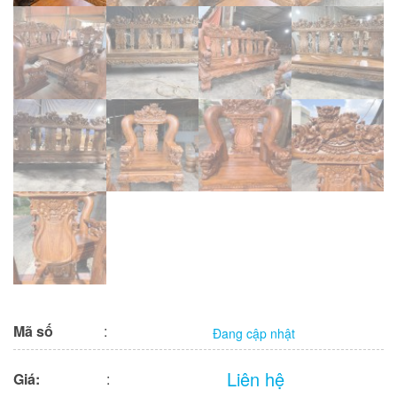
Mã số
:
Đang cập nhật
Liên hệ
Giá:
: