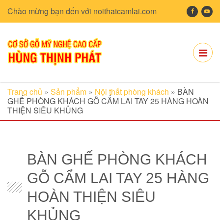
Chào mừng bạn đến với noithatcamlai.com
Trang chủ
»
Sản phẩm
»
Nội thất phòng khách
»
BÀN
GHẾ PHÒNG KHÁCH GỖ CẨM LAI TAY 25 HÀNG HOÀN
THIỆN SIÊU KHỦNG
BÀN GHẾ PHÒNG KHÁCH
GỖ CẨM LAI TAY 25 HÀNG
HOÀN THIỆN SIÊU
KHỦNG