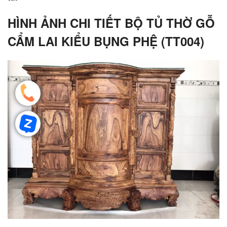
HÌNH ẢNH CHI TIẾT BỘ TỦ THỜ GỖ
CẨM LAI KIỂU BỤNG PHỆ (TT004)