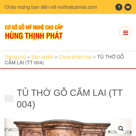
Chào mừng bạn đến với noithatcamlai.com
Trang chủ
»
Sản phẩm
»
Chưa phân loại
»
TỦ THỜ GỖ
CẨM LAI (TT 004)
TỦ THỜ GỖ CẨM LAI (TT
004)