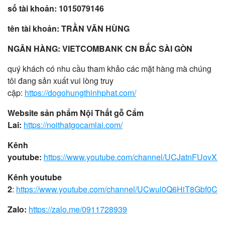
số tài khoản: 1015079146
tên tài khoản: TRẦN VĂN HÙNG
NGÂN HÀNG: VIETCOMBANK CN BẮC SÀI GÒN
quý khách có nhu cầu tham khảo các mặt hàng mà chúng
tôi đang sản xuất vui lòng truy
cập:
https://dogohungthinhphat.com/
Website sản phẩm Nội Thất gỗ Cẩm
Lai:
https://noithatgocamlai.com/
Kênh
youtube:
https://www.youtube.com/channel/UCJatnFUovX
Kênh youtube
2
:
https://www.youtube.com/channel/UCwul0Q6HiT8Gbf0CH
Zalo:
https://zalo.me/0911728939