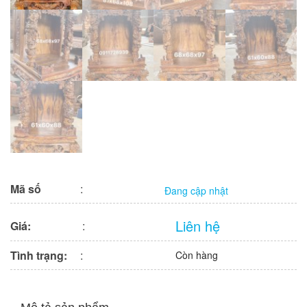
Mã số
:
Đang cập nhật
Liên hệ
Giá:
:
Tình trạng:
:
Còn hàng