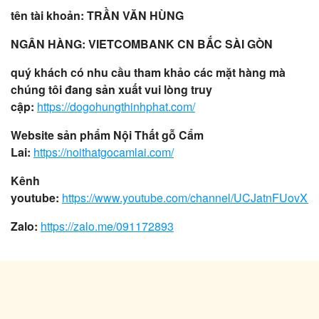
tên tài khoản: TRẦN VĂN HÙNG
NGÂN HÀNG: VIETCOMBANK CN BẮC SÀI GÒN
quý khách có nhu cầu tham khảo các mặt hàng mà
chúng tôi đang sản xuất vui lòng truy
cập:
https://dogohungthinhphat.com/
Website sản phẩm Nội Thất gỗ Cẩm
Lai:
https://noithatgocamlai.com/
Kênh
youtube:
https://www.youtube.com/channel/UCJatnFUovX
Zalo:
https://zalo.me/091172893