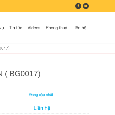
vụ
Tin tức
Videos
Phong thuỷ
Liên hệ
0017)
 ( BG0017)
Đang cập nhật
Liên hệ