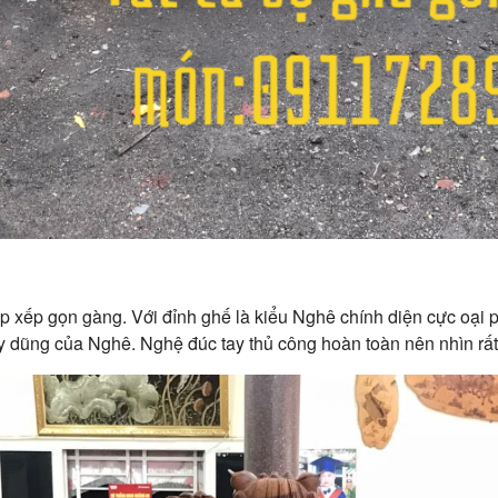
ắp xếp gọn gàng. Với đỉnh ghế là kiểu Nghê chính diện cực oại
uy dũng của Nghê. Nghệ đúc tay thủ công hoàn toàn nên nhìn rất