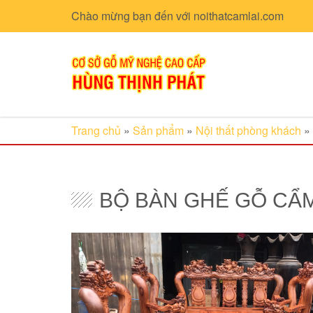
Chào mừng bạn đến với noithatcamlai.com
Trang chủ
»
Sản phẩm
»
Nội thất phòng khách
»
BỘ BÀN GHẾ GỖ CẨM 